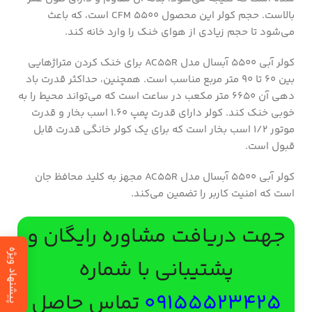
بالاست. حجم کولر این محصول 5500 CFM است، که باعث
می‌شود تا حجم زیادی از هوای خنک را وارد خانه کند.
کولر آبی 5500 آبسال مدل AC55R برای خنک کردن متراژهایی
بین 60 تا 90 متر مربع مناسب است. همچنین، حداکثر قدرت باد
دهی آن 6650 متر مکعب در ساعت است که می‌تواند محیط را به
خوبی خنک کند. کولر دارای قدرت پمپ 1.60 اسب بخار و قدرت
موتور 1/2 اسب بخار است که برای یک کولر خانگی قدرت قابل
قبول است.
کولر آبی 5500 آبسال مدل AC55R مجهز به کلید محافظ جان
است که امنیت کاربر را تضمین می‌کند.
جهت دریافت مشاوره رایگان و
پیشنهاد ویژه
پشتیبانی با شماره
09155523425
تماس حاصل