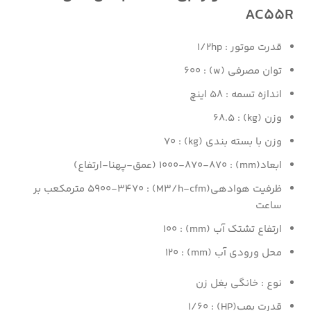
AC55R
قدرت موتور : ۱/۲hp
توان مصرفی (w) : ۶۰۰
اندازه تسمه : ۵۸ اینچ
وزن (kg) : ۶۸.۵
وزن با بسته بندی (kg) : ۷۰
ابعاد(mm) : ۱۰۰۰-۸۷۰-۸۷۰ (عمق-پهنا-ارتفاع)
ظرفیت هوادهی(M۳/h-cfm) : ۵۹۰۰-۳۴۷۰ مترمکعب بر
ساعت
ارتفاع تشتک آب (mm) : ۱۰۰
محل ورودی آب (mm) : ۱۲۰
نوع : خانگی بغل زن
قدرت پمپ(HP) : ۱/۶۰