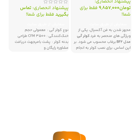
پیشنهاد انحصاری:
تومان
9,857,000
فقط برای
پیشنهاد انحصاری:
تماس
شما!
بگیرید
فقط برای شما!
سفارش از طریق سایت
سفارش از طریق سایت
مجهز شدن به فن آکسیال، یکی از
نوع کولر آبی : معمولی حجم
ویژگی های منحصر به فرد
کولر آبی
خنک‌کنندگی : ۳۵۰۰ CFM طراحی
بالازن
مدل BF
2
برفاب محسوب می شود. بر
بدنه کولر : پشت بامیجهت دریافت
این اساس، برای نصب کولر به انجام
مشاوره رایگان و
عملیات کانال کشی نیاز نمی باشد.
کولر آبی BF2 با گرفتن هوای بیرون به
پیش
صورت مستقیم و انجام فرآیند خنک
فقط
سازی، هوای خنک را به فضای داخلی
سف
منتقل می سازد
ن
م
گ
ظ
گ
م
و