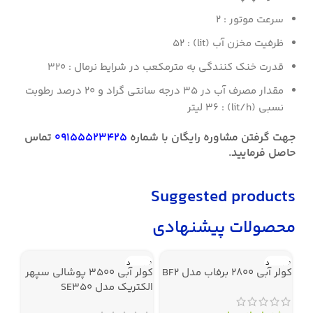
سرعت موتور : ۲
ظرفیت مخزن آب (lit) : ۵۲
قدرت خنک کنندگی به مترمکعب در شرایط نرمال : ۳۲۰
مقدار مصرف آب در ۳۵ درجه سانتی گراد و ۲۰ درصد رطوبت
نسبی (lit/h) : ۳۶ لیتر
جهت گرفتن مشاوره رایگان با شماره
09155523425
تماس
حاصل فرمایید.
Suggested products
محصولات پیشنهادی
ناموجود
ناموجود
نامو
کولر آبی 2800 برفاب مدل BF2
کولر آبی 3500 پوشالی سپهر
الکتریک مدل SE350