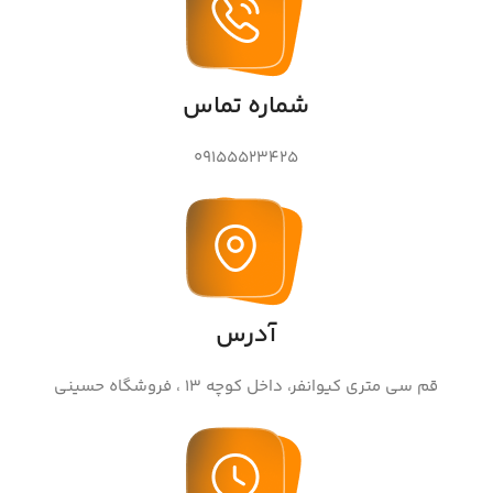
و
شماره تماس
09155523425
آدرس
قم سی متری کیوانفر، داخل کوچه 13 ، فروشگاه حسینی