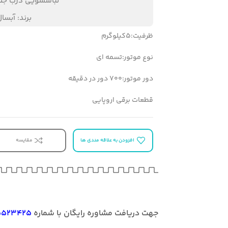
لباسشویی درب جلو
برند:
آبسا
ظرفیت:5کیلوگرم
نوع موتور:تسمه ای
یک کنید
دور موتور:700 دور در دقیقه
قطعات برقی اروپایی
افزودن به علاقه مندی ها
مقایسه
جهت دریافت مشاوره رایگان با شماره
5523425