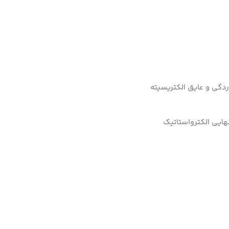
دگی و عایق الکتریسیته
نهایی الکترواستاتیک