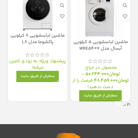
ماشین لباسشویی 8 کیلویی
ماشین لباسشویی 5 کیلویی
پاکشوما مدل L8
آبسال مدل WRE5407
پیشنهاد ویژه: به زودی تامین
محصول در حراج:
میشه!
تومان
50,244,000
–
سفارش از طریق سایت
تومان
48,459,000
فرصت را از
دست ندهید!
سفارش از طریق سایت
→
2
1