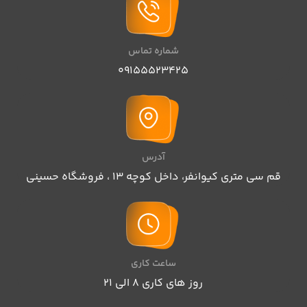
شماره تماس
09155523425
آدرس
قم سی متری کیوانفر، داخل کوچه 13 ، فروشگاه حسینی
ساعت کاری
روز های کاری 8 الی ۲۱