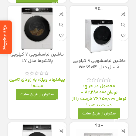
-9%
پیشنهاد ویژه
ماشین لباسشویی 7 کیلویی
ماشین لباسشویی 9 کیلویی
پاکشوما مدل L7
آبسال مدل WMS9014
پیشنهاد ویژه: به زودی تامین
محصول در حراج:
میشه!
تومان
82,280,000
–
سفارش از طریق سایت
تومان
76,650,000
فرصت را از
دست ندهید!
سفارش از طریق سایت
-9%