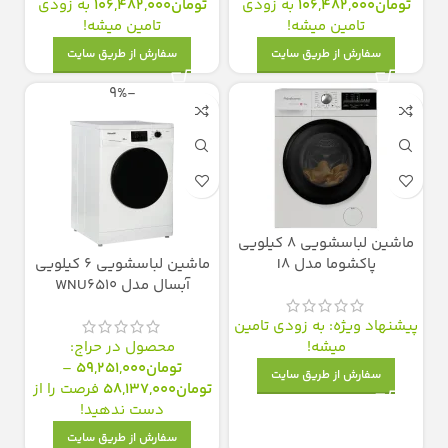
تومان
106,482,000
به زودی
تومان
106,482,000
به زودی
تامین میشه!
تامین میشه!
سفارش از طریق سایت
سفارش از طریق سایت
-9%
ماشین لباسشویی 8 کیلویی
پاکشوما مدل I8
ماشین لباسشویی 6 کیلویی
آبسال مدل WNU6510
پیشنهاد ویژه: به زودی تامین
میشه!
محصول در حراج:
تومان
59,251,000
–
سفارش از طریق سایت
تومان
58,137,000
فرصت را از
دست ندهید!
سفارش از طریق سایت