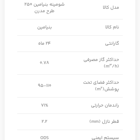
شومینه بنیامین 250
مدل کالا
طرح مدرن
نام کالا
بنیامین
گارانتی
24 ماه
حداکثر گاز مصرفی
0.78
۳
/h)
(m
حداکثر فضای تحت
95-110
2
پوشش(m
)
راندمان حرارتی
71%
قطر نازل (mm)
2.2
سیستم ایمنی
ODS