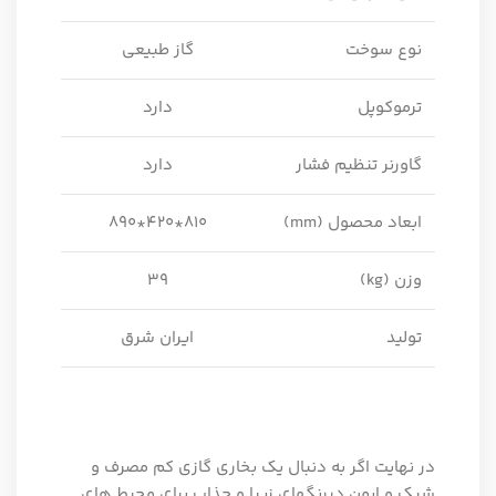
نوع سوخت
گاز طبیعی
ترموکوپل
دارد
گاورنر تنظیم فشار
دارد
ابعاد محصول (mm)
810*420*890
وزن (kg)
39
تولید
ایران شرق
در نهایت اگر به دنبال یک بخاری گازی کم مصرف و
شیک و ایمن دررنگهای زیبا و جذاب برای محیط های