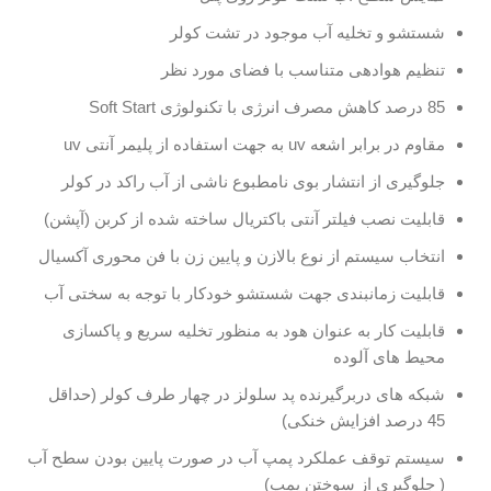
شستشو و تخلیه آب موجود در تشت کولر
تنظیم هوادهی متناسب با فضای مورد نظر
85 درصد کاهش مصرف انرژی با تکنولوژی Soft Start
مقاوم در برابر اشعه uv به جهت استفاده از پلیمر آنتی uv
جلوگیری از انتشار بوی نامطبوع ناشی از آب راکد در کولر
قابلیت نصب فیلتر آنتی باکتریال ساخته شده از کربن (آپشن)
انتخاب سیستم از نوع بالازن و پایین زن با فن محوری آکسیال
قابلیت زمانبندی جهت شستشو خودکار با توجه به سختی آب
قابلیت کار به عنوان هود به منظور تخلیه سریع و پاکسازی
محیط های آلوده
شبکه های دربرگیرنده پد سلولز در چهار طرف کولر (حداقل
45 درصد افزایش خنکی)
سیستم توقف عملکرد پمپ آب در صورت پایین بودن سطح آب
( جلوگیری از سوختن پمپ)