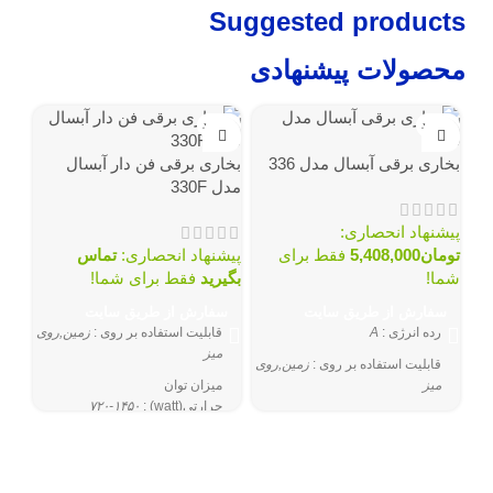
Suggested products
محصولات پیشنهادی
ناموجود
ناموجود
نامو
بخاری برقی آبسال مدل 336
بخاری برقی فن دار آبسال
مدل 330F
پیشنهاد انحصاری:
تومان
5,408,000
فقط برای
پیشنهاد انحصاری:
تماس
شما!
بگیرید
فقط برای شما!
سفارش از طریق سایت
سفارش از طریق سایت
بخا
رده انرژی
:
A
قابلیت استفاده بر روی
:
زمین,روی
000
میز
قابلیت استفاده بر روی
:
زمین,روی
میز
میزان توان
حرارتی(watt)
:
۷۲۰-۱۴۵۰
پیش
میزان توان حرارتی(watt)
:
۱۶۵۰w
ولتاژ(v)
:
۲۲۰
توم
شما