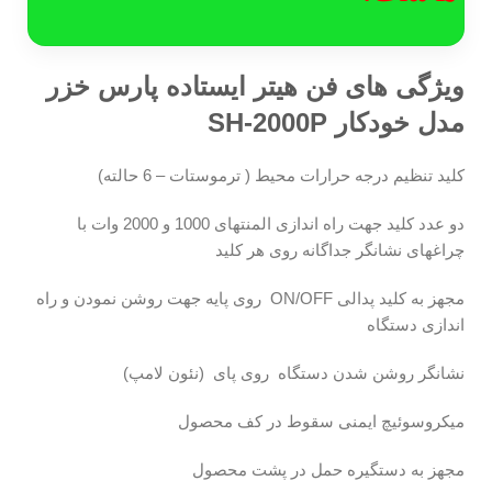
ویژگی های فن هیتر ایستاده پارس خزر
مدل خودکار SH-2000P
كليد تنظيم درجه حرارات محيط ( ترموستات – 6 حالته)
دو عدد کليد جهت راه اندازی المنتهای 1000 و 2000 وات با
چراغهای نشانگر جداگانه روی هر کليد
مجهز به کليد پدالی ON/OFF روی پايه جهت روشن نمودن و راه
اندازی دستگاه
نشانگر روشن شدن دستگاه روی پای (نئون لامپ)
ميکروسوئيچ ايمنی سقوط در کف محصول
مجهز به دستگيره حمل در پشت محصول