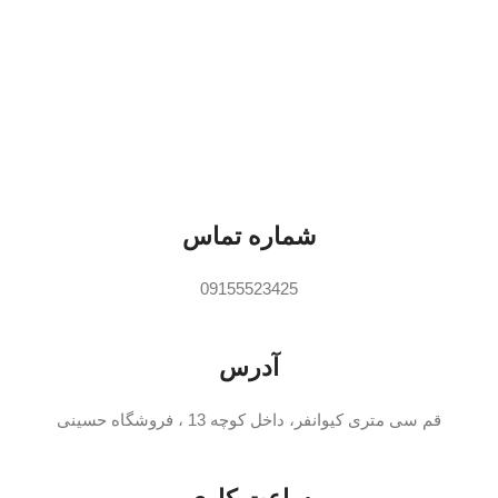
سف
میلی
ترمو
، تن
گرمای
شماره تماس
09155523425
آدرس
قم سی متری کیوانفر، داخل کوچه 13 ، فروشگاه حسینی