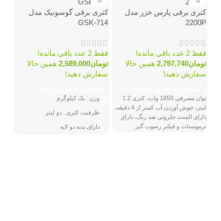
کتری برقی پارس خزر مدل
کتری برقی گوسونیک مدل
GSK-714
2200P
فقط 2 عدد باقی مانده!
فقط 2 عدد باقی مانده!
تومان
2,797,740
همین حالا
تومان
2,589,000
همین حالا
سفارش دهید!
سفارش دهید!
کتر
سفارش از طریق سایت
سفارش از طریق سایت
752
توان مصرفی 1850 وات، كتری 1.2
وزن : یک کیلوگرم
ليتر، جوش آوردن آب كمتر از 4 دقيقه،
ظرفیت کتری : دو لیتر
دارای المنت حلزونی ضد زنگ، داراي
پیش
ترموستات و فيلتر رسوب گير
دارای بدنه دو لایه
فقط
مجهز به ترموستات
سف
رنگ مشکی و استیل
تو
ظ
و
ج
و