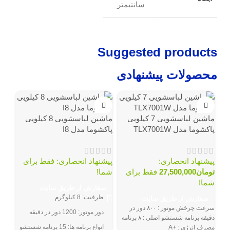
سانتیمتر
Suggested products
محصولات پیشنهادی
ماشین لباسشویی 7 کیلویی
ماشین لباسشویی 8 کیلویی
پاکشوما مدل TLX7001W
پاکشوما مدل I8
پیشنهاد انحصاری:
پیشنهاد انحصاری: فقط برای
تومان
27,500,000
فقط برای
شما!
شما!
سفارش از طریق سایت
ظرفیت: 8 کیلوگرم
سفارش از طریق سایت
پاکش
سرعت چرخش موتور : ۸۰۰ دور در
دور موتور: 1200 دور در دقیقه
دقیقه برنامه شستشو اصلی : ۸ برنامه
انواع برنامه ها: 15 برنامه شستشو
مصرف انرژی : +A