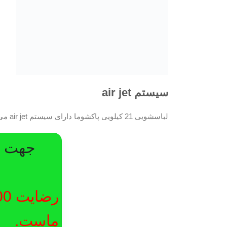
سیستم air jet
لباسشویی 21 کیلویی پاکشوما دارای سیستم air jet می باشد. این سیستم آب و هوا را با شدت به لباس می زند و باعث شستشوی بهتر می شود.
جهت در
ماست.