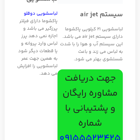
سیستم air jet
لباسشویی دوقلو
پاکشوما دارای فیلتر
پرزگیر می باشد و
لباسشویی 21 کیلویی پاکشوما
اجازه نمی دهد پرز
دارای سیستم air jet می باشد.
لباس وارد پروانه و
این سیستم آب و هوا را با شدت
یا قطعات دیگر شود
به لباس می زند و باعث
به همین جهت عمر
شستشوی بهتر می شود.
لباسشویی را افزایش
می دهد.
جهت دریافت
مشاوره رایگان
و پشتیبانی با
شماره
09155523425