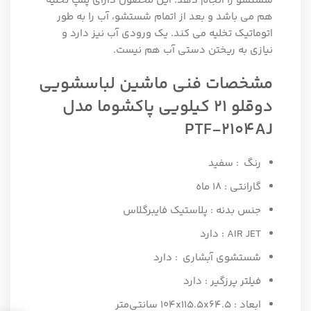
شستشو را انجام دهد. این محصول دارای پمپ تخلیه
هم می باشد و بعد از اتمام شستشو، آب را به طور
اتوماتیک تخلیه می کند. یک ورودی آب نیز دارد و
نیازی به ریختن دستی آب هم نیست.
مشخصات فنی ماشین لباسشویی
دوقلو 21 کیلویی پاکشوما مدل
PTF-2104AJ
رنگ : سفید
گارانتی : 18 ماه
جنس بدنه : پلاستیک فایبرگلاس
AIR JET : دارد
شستشوی آبشاری : دارد
فیلتر پرزگیر : دارد
ابعاد : ۱۰۴x۱۱۵.۵x۶۴.۵ سانتی‌متر