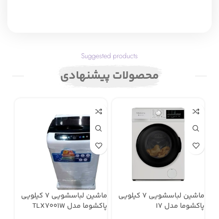
Suggested products
محصولات پیشنهادی
ماشین لباسشویی 7 کیلویی
ماشین لباسشویی 7 کیلویی
پاکشوما مدل I7
پاکشوما مدل TLX7001W
پاکش