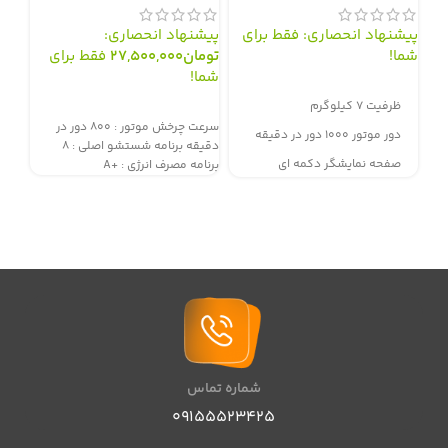
پیشنهاد انحصاری: فقط برای
پیشنهاد انحصاری:
پیش
شما!
تومان
27,500,000
فقط برای
توم
شما!
شما
سفارش از طریق سایت
ظرفیت 7 کیلوگرم
سفارش از طریق سایت
سف
سرعت چرخش موتور : ۸۰۰ دور در
دور موتور 1000 دور در دقیقه
دقیقه برنامه شستشو اصلی : ۸
صفحه نمایشگر دکمه ای
برنامه مصرف انرژی : +A
برنام
15 برنامه اصلی و 5 برنامه کمکی
مجهز به ورودی مستقل آب سرد و
گرم
شماره تماس
09155523425