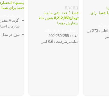
پیشنهاد انحصار
:
فقط برای شما!
1
فقط برای
فقط 2 عدد باقی مانده!
سفارش از طری
تومان
8,212,050
همین حالا
گرید A 
سفارش دهید!
ق سایت
سازمان استاند
ابعاد پت داخلی : 270 در
سفارش از طریق سایت
تنوع در مدل و
ابعاد : 255*250*200
میلیمترظرفیت : 0.6 لیتر