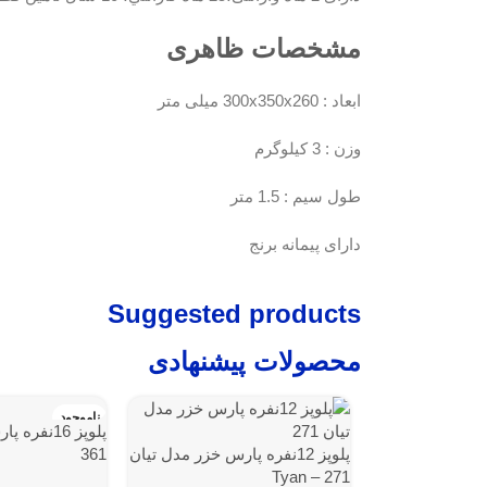
مشخصات ظاهری
ابعاد : 300x350x260 میلی متر
وزن : 3 کیلوگرم
طول سیم : 1.5 متر
دارای پیمانه برنج
Suggested products
محصولات پیشنهادی
ناموجود
پلوپز 12نفره پارس خزر مدل تيان
361
271 – Tyan