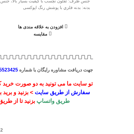
جنس ظرف: تفلون نچسب با كيفيت بسيار بالا، جنس
بدنه: بدنه فلزي با پوشش رنگ اپوكسی
لیک کنید
افزودن به علاقه مندی ها
مقایسه
جهت دریافت مشاوره رایگان با شماره
5523425
تو سایت ما می تونید به دو صورت خرید کن
سفارش از طریق سایت
> بزنید و برید
طریق واتساپ
بزنید تا از طری
2 در انبار