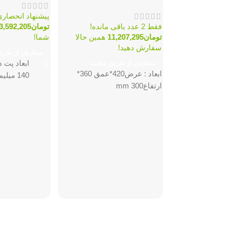
پیشنهاد انحصاری
فقط 2 عدد باقی مانده!
تومان
3,592,205
تومان
11,207,295
همین حالا
شما!
سفارش دهید!
سفارش از طری
سفارش از طریق سایت
ابعاد : عرض420*عمق 360*
140 میلیمتر
ارتفاع300 mm