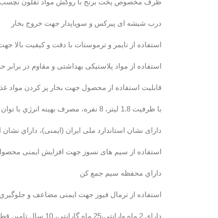
ظرف مخصوص پخت برنج با روکش مواد تفلون نچسب بهد
درب شیشه ای پيركس و سوپاپدار جهت خروج بخار
استفاده از تایمر و ترموستات با دقت و کیفیت بالا ج
استفاده از مواد پلاستیکی بهداشتی و مقاوم در برابر ح
قابلیت استفاده از محصول جهت بخار پز کردن مواد غذا
با ظرفيت 1.8 ليتر، 8 نفره، مصرف بهينه انرژي با توان 620 وات
دارای نشان استاندارد ملی ایران (ایمنی)، داراي نشان استا
استفاده از سیم های نسوز جهت افزايش ايمنی محصو
داراي محفظه سيم جمع كن
استفاده از ترمال فيوز جهت ايمنی مضاعف و جلوگيري 
دارای 2 ماه وارانتی،25 ماه گارانتي، 10 سال تامين قطعات و خدمات پس از فروش