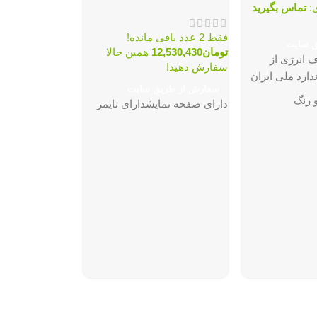
ی:
تماس بگیرید
فقط 2 عدد باقی مانده!
ق سایت
تومان
12,530,430
همین حالا
مصرف انرژی از
سفارش دهید!
ارد ملی ایران
سفارش از طریق سایت
پل
 رنگ
دارای صفحه نمایشدارای تایمر
مدل DMC-181P
فقط 2 عدد باقی مانده!
تومان
3,817,925
سفارش دهید!
سفارش از طری
181P (پلوپز، 
و بخارپز)، طرا
با بدنه پليمري م
گريد بهداشتي، ه
21 نوع عملکرد