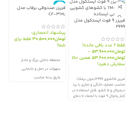
ناموجود
نامو
فریزر صندوقی برفاب مدل
CF-310L
فریزر 9 فوت ایستکول مدل
۲۹۹۹
پیشنهاد انحصاری:
تومان
30,500,000
فقط برای
فقط 2 عدد باقی مانده!
شما!
تومان
53,900,000
–
سفارش از طریق سایت
تومان
53,600,000
همین حالا
فری
محفظه داخلی بزرگ و جادار
سفارش دهید!
10L
سهولت در حمل و جابجایی
سفارش از طریق سایت
عایق بدنه مناسب
فریزر ۵کشوی ۲۹۹۹(بدون برفک)
پیش
مناسب مصارف خانگی و تجاری با برد
جلوگیری از اتلاف انرژی
بگی
دیجیتال و ۵ کشو، قابل استفاده در
طراحی ظاهری زیبا و جذاب
کنار یخچال ۹ فوت با انجماد تا دمای
سف
منفی ۱۸ – را برای شما مهیا
برخورداری از درب کشویی شفاف
م
می‌کند.مصرف انرژی: Cطبقات: ۵
کشوهای قابل شستشو
س
کشواواپراتور: معمولیدستگیره:
مخفیجایخی: نداردجامیوه‌ای: ندارد
اشغال فضای کم
ع
بدنه بادوام و مقاوم
ج