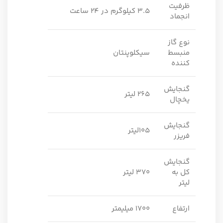
ظرفیت
3.5 کیلوگرم در 24 ساعت
انجماد
نوع گاز
منبسط
سیکلوپنتان
کننده
گنجایش
265 لیتر
یخچال
گنجایش
105لیتر
فریزر
گنجایش
کل به
370 لیتر
لیتر
ارتفاع
1700 میلیمتر