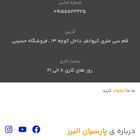
شماره تماس
09155523425
آدرس
قم سی متری کیوانفر، داخل کوچه 13 ، فروشگاه حسینی
ساعت کاری
روز های کاری 8 الی ۲۱
به ما
اعتماد
کنید
درباره ی
پارسیان البرز