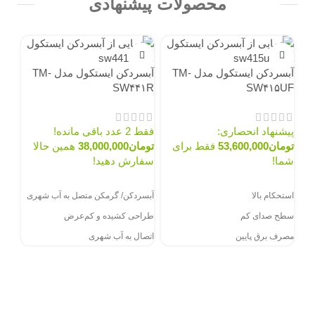
محصولات پیشنهادی
ناموجود
آبسردکن ایستکول مدل TM-
آبسردکن ایستکول مدل TM-
SW۴۴۱R
SW۴۱۵UF
پیشنهاد انحصاری:
فقط 2 عدد باقی مانده!
تومان
53,600,000
فقط برای
تومان
38,000,000
همین حالا
شما!
سفارش دهید!
آبس
سفارش از طریق سایت
سفارش از طریق سایت
مدل G۴۵۰
استحکام بالا
آبسردکن/ گرمکن متصل به آب شهری
سطح صدای کم
طراحی کشیده و کم‌عرض
فقط 2 عدد باق
مصرف برق پایین
اتصال به آب شهری
توم
دارای ۴ فیلتر تصفیه آب با ۴ عملکرد
قفل محافظ آب داغ
سفا
مختلف
سف
متصل به آب شهری
استح
قفل کودک