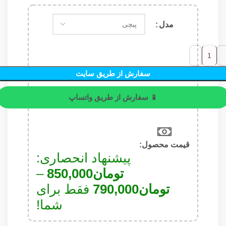
مدل
سفارش از طریق سایت
📱 سفارش از طریق واتساپ
قیمت محصول:​
پیشنهاد انحصاری:
تومان
850,000
–
تومان
790,000
فقط برای
شما!