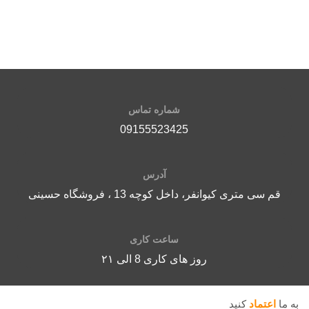
گرمس
سیستم امنیتی کنترل درجه حرارت
حرا
مجهز به شیر ضد نشت
قابلیت نصب جالیوانی آهنربایی (لوازم
جانبی)
دارای نمایشگر
LED
آب سردوگرم
شماره تماس
09155523425
آدرس
قم سی متری کیوانفر، داخل کوچه 13 ، فروشگاه حسینی
ساعت کاری
روز های کاری 8 الی ۲۱
به ما
اعتماد
کنید