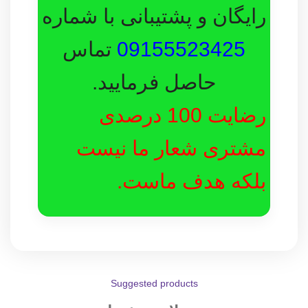
رایگان و پشتیبانی با شماره
09155523425
تماس
حاصل فرمایید.
رضایت 100 درصدی
مشتری شعار ما نیست
بلکه هدف ماست.
Suggested products