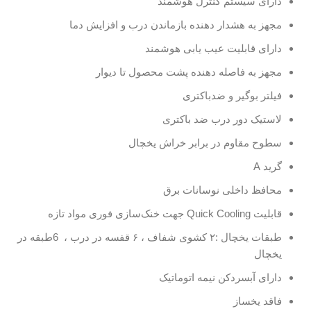
دارای سیستم کنترل هوشمند
مجهز به هشدار دهنده بازماندن درب و افزایش دما
دارای قابلیت عیب یابی هوشمند
مجهز به فاصله دهنده پشت محصول تا دیوار
فیلتر بوگیر و ضدباکتری
لاستیک دور درب ضد باکتری
سطوح مقاوم در برابر خراش یخچال
گرید A
محافظ داخلی نوسانات برق
قابلیت Quick Cooling جهت خنک‌سازی فوری مواد تازه
طبقات یخچال :۲ کشوی شفاف
، ۶ قفسه در درب
، 6طبقه در
یخچال
دارای آبسردکن نیمه اتوماتیک
فاقد یخساز