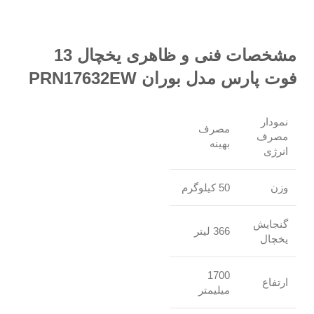
مشخصات فنی و ظاهری یخچال 13
فوت پارس مدل بوران PRN17632EW
نمودار
مصرف
مصرف
بهینه
انرژی
وزن
50 کیلوگرم
گنجایش
366 لیتر
یخچال
1700
ارتفاع
میلیمتر