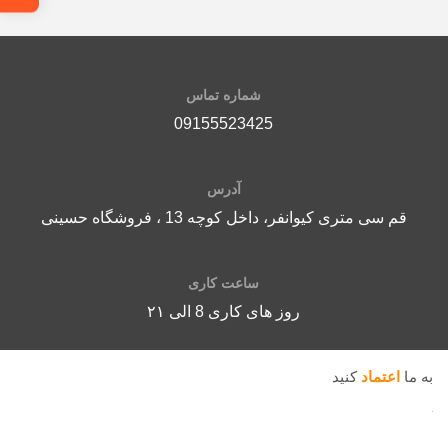
شماره تماس
09155523425
آدرس
قم سی متری کیوانفر، داخل کوچه 13 ، فروشگاه حسینی
ساعت کاری
روز های کاری 8 الی ۲۱
به ما
اعتماد
کنید