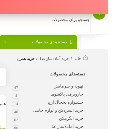
دسته بندی محصولات
خانه
خرید آماده‌ساز غذا
خرید همزن
دسته‌های محصولات
نمایش
تهویه و سرمایش
47
جاروبرقی پاکشوما
4
جشنواره یخچال ارج
همزن کاسه دار
14
ford
خرید آبسردکن و لوازم جانبی
46
خرید آبگرمکن
62
خرید آماده‌ساز غذا
پیشنهاد ویژه:
ت
80