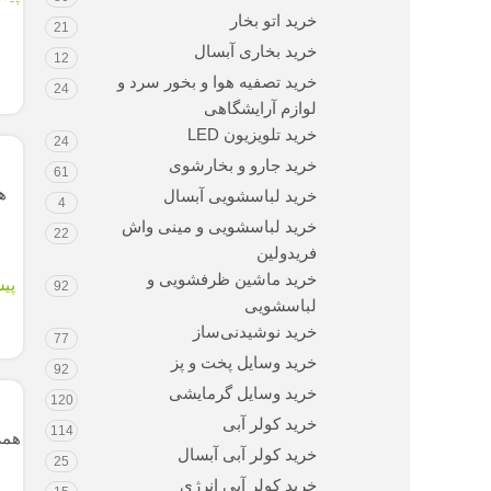
به زودی تا
خرید اتو بخار
21
سفارش از 
خرید بخاری آبسال
12
خرید تصفیه هوا و بخور سرد و
24
لوازم آرایشگاهی
خرید تلویزیون LED
24
نامو
خرید جارو و بخارشوی
61
همزن کاسه ا
خرید لباسشویی آبسال
4
855A
خرید لباسشویی و مینی واش
22
فریدولین
خرید ماشین ظرفشویی و
پیشنهاد ویژه:
ت
92
لباسشویی
زودی تام
خرید نوشیدنی‌ساز
77
سفارش از 
خرید وسایل پخت و پز
92
نامو
خرید وسایل گرمایشی
120
خرید کولر آبی
114
همزن کاسه دار
خرید کولر آبی آبسال
-905
25
خرید کولر آبی انرژی