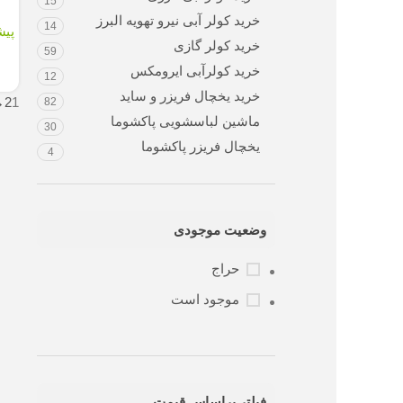
15
خرید کولر آبی نیرو تهویه البرز
14
پیشنهاد ویژه:
ت
خرید کولر گازی
تامین 
59
خرید کولرآبی ایرومکس
سفارش از 
12
خرید یخچال فریزر و ساید
→
2
1
82
ماشین لباسشویی پاکشوما
30
یخچال فریزر پاکشوما
4
وضعیت موجودی
حراج
موجود است
فیلتر براساس قیمت