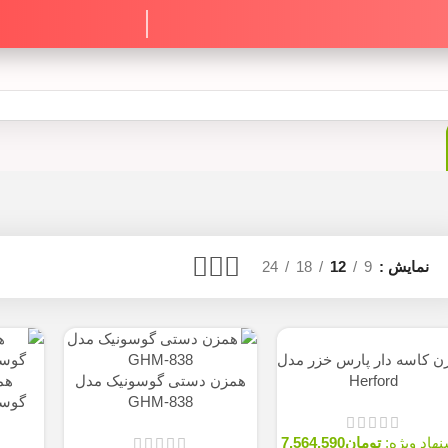
24
18
12
9
 پارس خزر مدل
Her
همزن دستی گوسونیک مدل
همزن برقی کا
GHM-838
گوسونیک مدل GSM-908
ومان
7,564,590