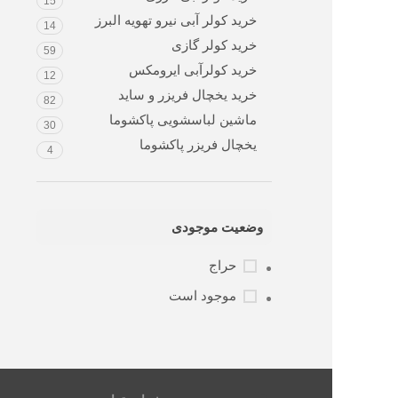
15
خرید کولر آبی نیرو تهویه البرز
14
خرید کولر گازی
59
خرید کولرآبی ایرومکس
12
خرید یخچال فریزر و ساید
82
ماشین لباسشویی پاکشوما
30
یخچال فریزر پاکشوما
4
وضعیت موجودی
حراج
موجود است