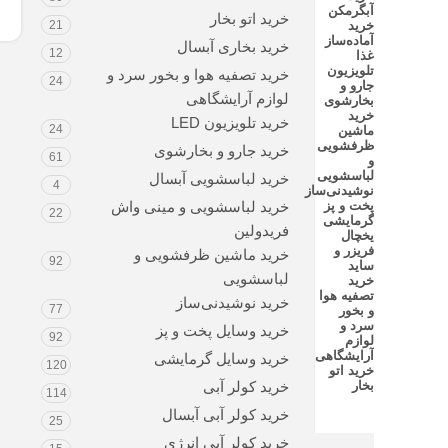
آبگرمکن
خرید اتو بخار
سفارش از 
خرید
21
آماده‌ساز
خرید بخاری آبسال
12
غذا
تلویزیون
خرید تصفیه هوا و بخور سرد و
24
جارو و
لوازم آرایشگاهی
بخارشوی
خرید
خرید تلویزیون LED
24
ماشین
ظرفشویی
خرید جارو و بخارشوی
61
و
لباسشویی
خرید لباسشویی آبسال
4
نوشیدنی‌ساز
پخت و پز
خرید لباسشویی و مینی واش
22
گرمایشی
فریدولین
یخچال
فریزر و
خرید ماشین ظرفشویی و
92
ساید
لباسشویی
خرید
تصفیه هوا
خرید نوشیدنی‌ساز
77
و بخور
سرد و
خرید وسایل پخت و پز
92
لوازم
آرایشگاهی
خرید وسایل گرمایشی
120
خرید اتو
بخار
خرید کولر آبی
114
خرید کولر آبی آبسال
25
خرید کولر آبی انرژی