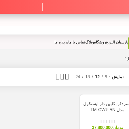
روشگاه
وبلاگ
تماس با ما
درباره ما
24
18
12
9
 دار ایستکول
37,800,