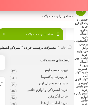
جشنواره
یخچال ارج
خرید
بخاری
آبسال
دسته بندی محصولات
پارسیان البرز
ف
خرید
لباسشویی
و مینی
واش
خانه
محصولات برچسب خورده “آبسردکن ایستکول”
فریدولین
خرید
لباسشویی
دسته‌های محصولات
آبسال
نمایش
ورود /
عضویت
تهویه و سرمایش
47
خرید کولر
آبی
جاروبرقی پاکشوما
4
کولر گازی
تهویه و
جشنواره یخچال ارج
آبسردکن کابین
14
سرمایش
مدل TM-CW۴۰۹N
خرید آبسردکن و لوازم جانبی
خرید
46
آبسردکن و
خرید آبگرمکن
لوازم
62
جانبی
خرید آماده‌ساز غذا
تومان
000
خرید
80